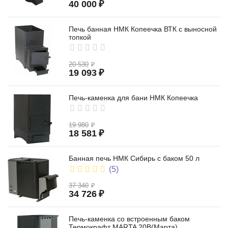
40 000
₽
Печь банная НМК Копеечка ВТК с выносной
топкой
20 530
₽
19 093
₽
Печь-каменка для бани НМК Копеечка
19 980
₽
18 581
₽
Банная печь НМК Сибирь с баком 50 л
(5)
37 340
₽
34 726
₽
Печь-каменка со встроенным баком
Термокрафт MARTA 20B(Марта)