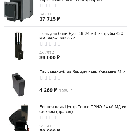
39 700
₽
37 715
₽
Печь для бани Русь 18-24 м3, из трубы 430
мм, нерж. бак 85 л
45 760
₽
39 000
₽
Бак навесной на банную печь Копеечка 31 л
4 269
₽
4 590
₽
Банная печь Центр Тепла ТРИО 24 м³ МД со
стеклом (правая)
54 190
₽